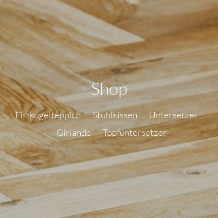
Shop
Filzkugelteppich
Stuhlkissen
Untersetzer
Girlande
Topfuntersetzer