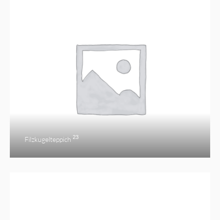
23
Filzkugelteppich