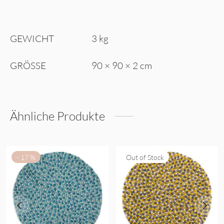
GEWICHT
3 kg
GRÖSSE
90 × 90 × 2 cm
Ähnliche Produkte
-
17
%
Out of Stock