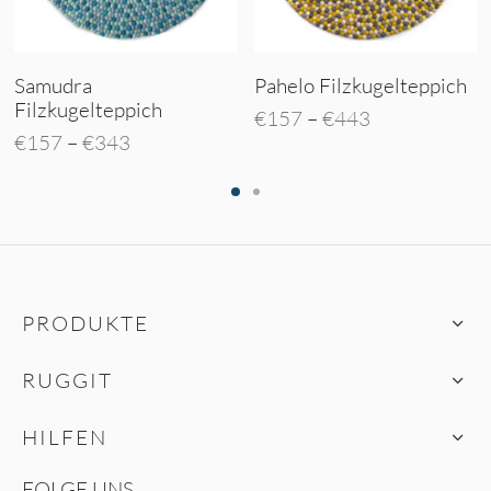
Samudra
Pahelo Filzkugelteppich
Filzkugelteppich
:
Preisspanne:
€
157
–
€
443
Preisspanne:
€
157
–
€
343
€157 bis
€157 bis
€443
€343
PRODUKTE
RUGGIT
HILFEN
FOLGE UNS