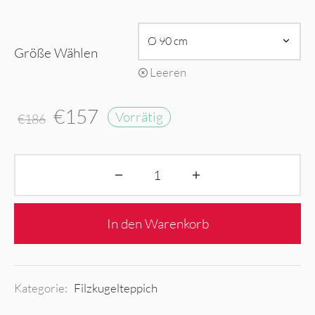
Größe Wählen
Leeren
Ursprünglicher
Aktueller
€
157
Vorrätig
€
186
Preis war:
Preis ist:
€186
€157.
In den Warenkorb
Kategorie:
Filzkugelteppich