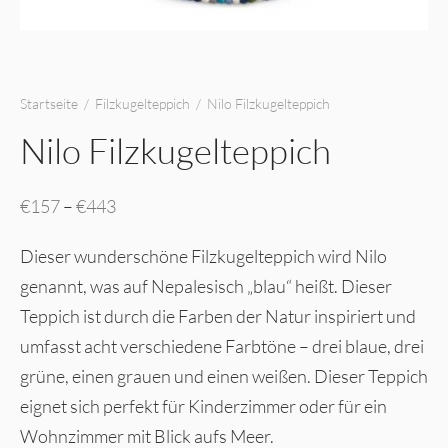
Startseite
/
Filzkugelteppich
/
Nilo Filzkugelteppich
Nilo Filzkugelteppich
Preisspanne:
€
157
–
€
443
€157 bis
Dieser wunderschöne Filzkugelteppich wird Nilo
€443
genannt, was auf Nepalesisch „blau“ heißt. Dieser
Teppich ist durch die Farben der Natur inspiriert und
umfasst acht verschiedene Farbtöne – drei blaue, drei
grüne, einen grauen und einen weißen. Dieser Teppich
eignet sich perfekt für Kinderzimmer oder für ein
Wohnzimmer mit Blick aufs Meer.