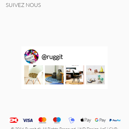
SUIVEZ NOUS
@
ruggit
© 2016 Ruggit.dk All Rights Reserved. | ND Design ApS | CVR: