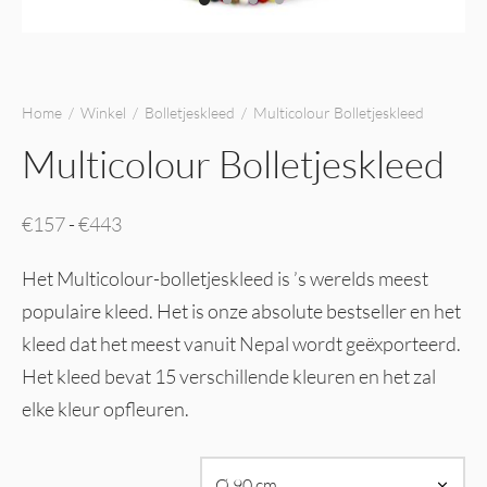
Home
/
Winkel
/
Bolletjeskleed
/
Multicolour Bolletjeskleed
Multicolour Bolletjeskleed
Prijsklasse:
€
157
-
€
443
€157 tot
Het Multicolour-bolletjeskleed is ’s werelds meest
€443
populaire kleed. Het is onze absolute bestseller en het
kleed dat het meest vanuit Nepal wordt geëxporteerd.
Het kleed bevat 15 verschillende kleuren en het zal
elke kleur opfleuren.