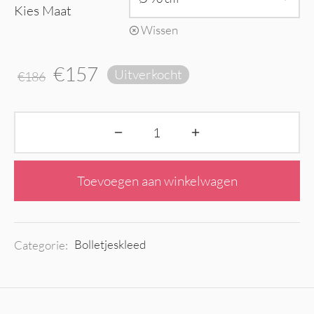
Kies Maat
Wissen
Oorspronkelijke
Huidige
€
157
Uitverkocht
€
186
prijs was: €186.
prijs is:
€157.
Toevoegen aan winkelwagen
Categorie:
Bolletjeskleed