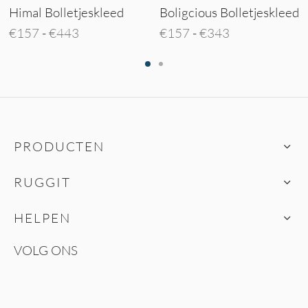
Himal Bolletjeskleed
Boligcious Bolletjeskleed
Prijsklasse:
Prijsklasse:
€
157
-
€
443
€
157
-
€
343
€157 tot
€157 tot
€443
€343
PRODUCTEN
RUGGIT
HELPEN
VOLG ONS