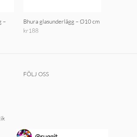
g –
Bhura glasunderlägg – Ø10 cm
kr
188
Lägg till i varukorg
FÖLJ OSS
tik
@
ruggit