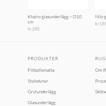
Khairo glasunderlägg – Ø10
Nilo 
cm
kr
18
kr
188
Läs m
Lägg till i varukorg
PRODUKTER
RUG
Filtbollsmatta
Om R
Stolsdynor
Proc
Grytunderlägg
Sköts
Glasunderlägg