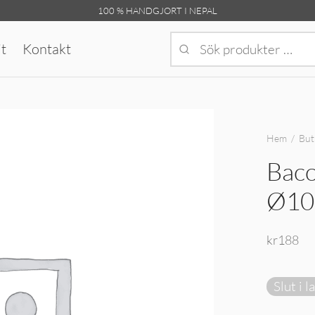
100 % HANDGJORT I NEPAL
t
Kontakt
Hem
/
But
Bacc
Ø10
kr
188
Slut i l