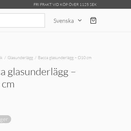
FRI FRAKT VID KÖP ÖVER 1125 SEK
Sök
Svenska
efter:
ik
/
Glasunderlägg
/
Bacca glasunderlägg – Ø10 cm
a glasunderlägg –
 cm
ager