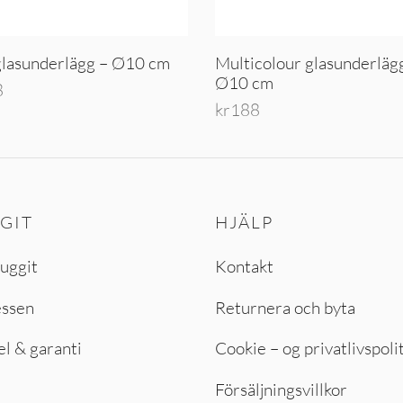
glasunderlägg – Ø10 cm
Multicolour glasunderläg
Ø10 cm
8
kr
188
er
Lägg till i varukorg
GIT
HJÄLP
uggit
Kontakt
essen
Returnera och byta
el & garanti
Cookie – og privatlivspoli
Försäljningsvillkor