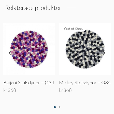
Relaterade produkter
Out of Stock
Baijani Stolsdynor – Ø34
Mirkey Stolsdynor – Ø34
kr
368
kr
368