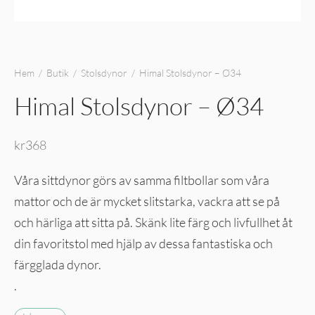
Hem
/
Butik
/
Stolsdynor
/
Himal Stolsdynor – Ø34
Himal Stolsdynor – Ø34
kr
368
Våra sittdynor görs av samma filtbollar som våra
mattor och de är mycket slitstarka, vackra att se på
och härliga att sitta på. Skänk lite färg och livfullhet åt
din favoritstol med hjälp av dessa fantastiska och
färgglada dynor.
.