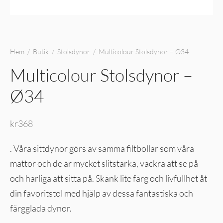
Hem
/
Butik
/
Stolsdynor
/
Multicolour Stolsdynor – Ø34
Multicolour Stolsdynor –
Ø34
kr
368
. Våra sittdynor görs av samma filtbollar som våra
mattor och de är mycket slitstarka, vackra att se på
och härliga att sitta på. Skänk lite färg och livfullhet åt
din favoritstol med hjälp av dessa fantastiska och
färgglada dynor.