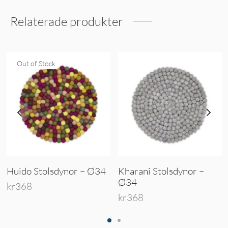
Relaterade produkter
Out of Stock
Huido Stolsdynor – Ø34
Kharani Stolsdynor –
Ø34
kr
368
kr
368