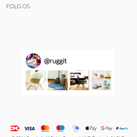
FØLG OS
@
ruggit