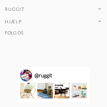
RUGGIT
HJÆLP
FØLG OS
@
ruggit