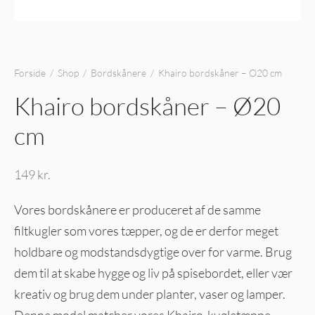
Forside
/
Shop
/
Bordskånere
/
Khairo bordskåner – Ø20 cm
Khairo bordskåner – Ø20
cm
149
kr.
Vores bordskånere er produceret af de samme
filtkugler som vores tæpper, og de er derfor meget
holdbare og modstandsdygtige over for varme. Brug
dem til at skabe hygge og liv på spisebordet, eller vær
kreativ og brug dem under planter, vaser og lamper.
Denne model matcher vores Khairo-kugletæppe.