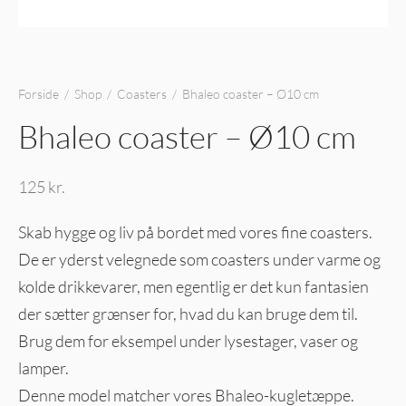
Forside
/
Shop
/
Coasters
/
Bhaleo coaster – Ø10 cm
Bhaleo coaster – Ø10 cm
125
kr.
Skab hygge og liv på bordet med vores fine coasters.
De er yderst velegnede som coasters under varme og
kolde drikkevarer, men egentlig er det kun fantasien
der sætter grænser for, hvad du kan bruge dem til.
Brug dem for eksempel under lysestager, vaser og
lamper.
Denne model matcher vores Bhaleo-kugletæppe.