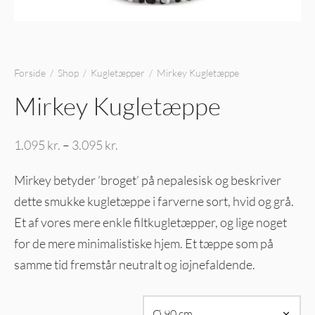
Forside
/
Shop
/
Kugletæpper
/
Mirkey Kugletæppe
Mirkey Kugletæppe
Prisinterval:
1.095
kr.
–
3.095
kr.
1.095 kr. til
Mirkey betyder ’broget’ på nepalesisk og beskriver
3.095 kr.
dette smukke kugletæppe i farverne sort, hvid og grå.
Et af vores mere enkle filtkugletæpper, og lige noget
for de mere minimalistiske hjem. Et tæppe som på
samme tid fremstår neutralt og iøjnefaldende.