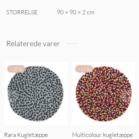
STØRRELSE
90 × 90 × 2 cm
Relaterede varer
-
20
%
-
17
%
Rara Kugletæppe
Multicolour kugletæppe