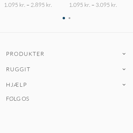
nterval:
Prisinterval:
Prisint
1.095
kr.
–
2.895
kr.
1.095
kr.
–
3.095
kr.
kr. til
1.095 kr. til
1.095 k
 kr.
2.895 kr.
3.095 
PRODUKTER
RUGGIT
HJÆLP
FØLG OS