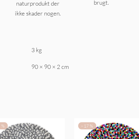
brugt.
naturprodukt der
ikke skader nogen.
3 kg
90 × 90 × 2 cm
7
%
-
17
%