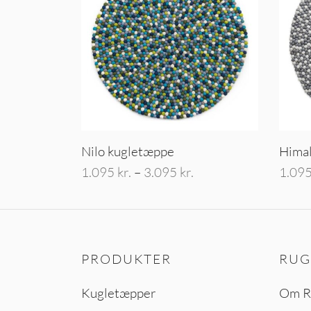
Nilo kugletæppe
Hima
Prisinterval:
1.095
kr.
–
3.095
kr.
1.09
1.095 kr. til
Dette
Vælg muligheder
Vælg 
3.095 kr.
vare
har
flere
PRODUKTER
RUG
varianter.
Kugletæpper
Om R
Mulighederne