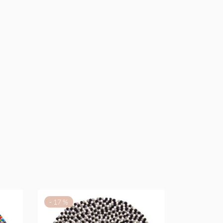
-
17
%