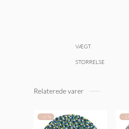
VÆGT
STØRRELSE
Relaterede varer
-
17
%
-
1