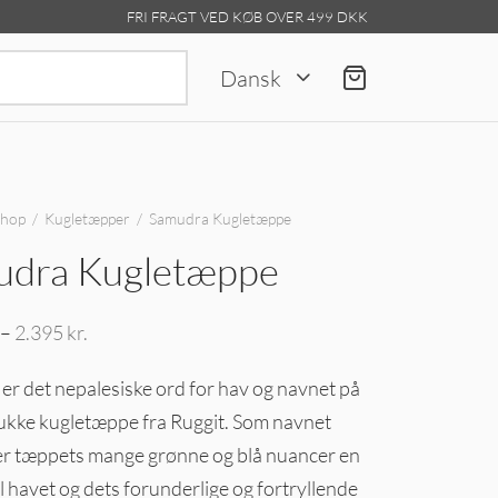
FRI FRAGT VED KØB OVER 499 DKK
Søg
Dansk
efter:
Shop
/
Kugletæpper
/
Samudra Kugletæppe
udra Kugletæppe
Prisinterval:
–
2.395
kr.
1.095 kr. til
er det nepalesiske ord for hav og navnet på
2.395 kr.
ukke kugletæppe fra Ruggit. Som navnet
er tæppets mange grønne og blå nuancer en
il havet og dets forunderlige og fortryllende