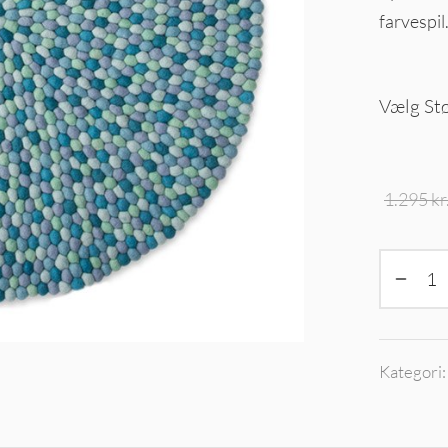
farvespil
Vælg St
1.295
kr
Kategori