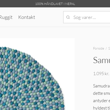
100% HÅNDLAVET I NEPAL
uggit
Kontakt
Forside
/
Sam
1.095
kr.
Samudra 
dette sm
antyder 
hyldest t