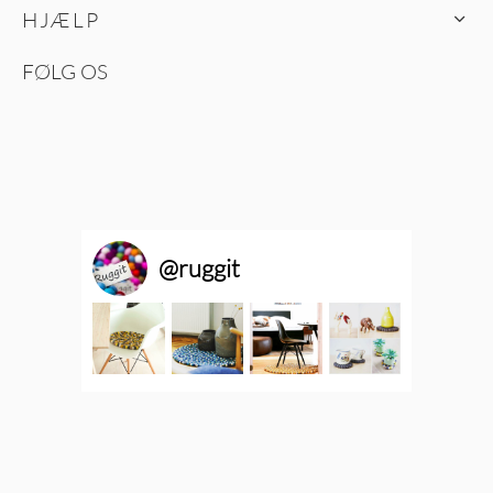
HJÆLP
FØLG OS
@
ruggit