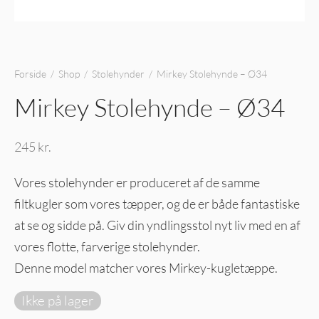
Forside
/
Shop
/
Stolehynder
/
Mirkey Stolehynde – Ø34
Mirkey Stolehynde – Ø34
245
kr.
Vores stolehynder er produceret af de samme
filtkugler som vores tæpper, og de er både fantastiske
at se og sidde på. Giv din yndlingsstol nyt liv med en af
vores flotte, farverige stolehynder.
Denne model matcher vores Mirkey-kugletæppe.
Ikke på lager